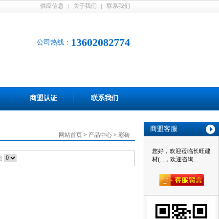
供应信息
关于我们
联系我们
13602082774
公司热线：
商盟认证
联系我们
商盟客服
网站首页
>
产品中心
>
彩砖
您好，欢迎莅临长旺建
页
材(...，欢迎咨询...