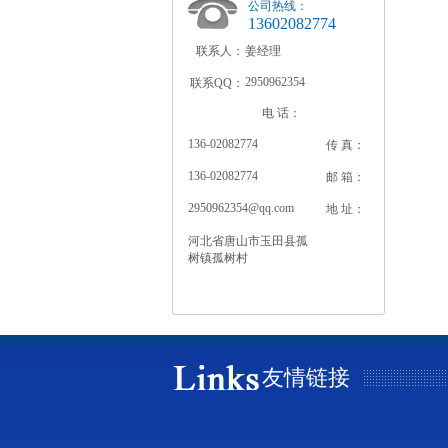
公司热线：
13602082774
联系人：
姜经理
2950962354
联系QQ：
电 话：
136-02082774
传 真：
136-02082774
邮 箱：
2950962354@qq.com
地 址：
河北省唐山市玉田县孤
树镇孤树村
友情链接