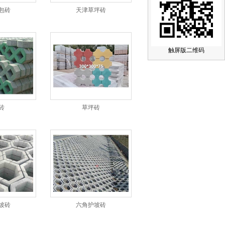
包砖
天津草坪砖
触屏版二维码
砖
草坪砖
坡砖
六角护坡砖