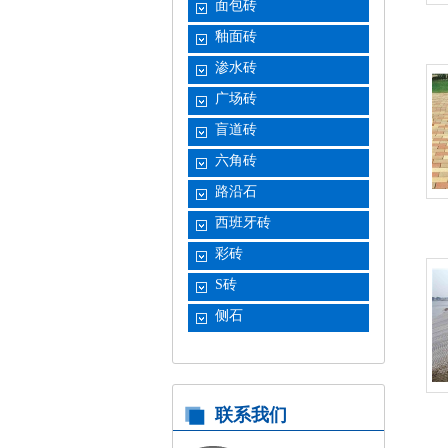
面包砖
釉面砖
渗水砖
广场砖
盲道砖
六角砖
路沿石
西班牙砖
彩砖
S砖
侧石
联系我们