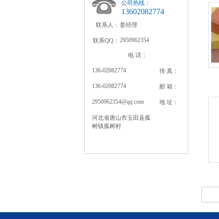
公司热线：
13602082774
联系人：
姜经理
2950962354
联系QQ：
电 话：
136-02082774
传 真：
136-02082774
邮 箱：
2950962354@qq.com
地 址：
河北省唐山市玉田县孤
树镇孤树村