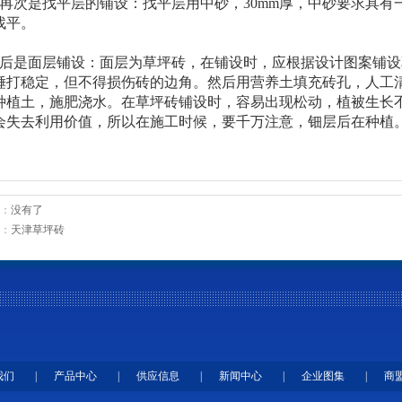
、再次是找平层的铺设：找平层用中砂，30mm厚，中砂要求具有一
找平。
、后是面层铺设：面层为草坪砖，在铺设时，应根据设计图案铺
锤打稳定，但不得损伤砖的边角。然后用营养土填充砖孔，人工
种植土，施肥浇水。在草坪砖铺设时，容易出现松动，植被生长
会失去利用价值，所以在施工时候，要千万注意，钿层后在种植
：
没有了
：
天津草坪砖
我们
|
产品中心
|
供应信息
|
新闻中心
|
企业图集
|
商