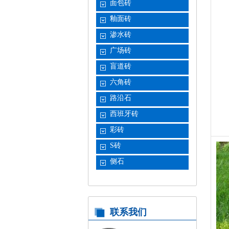
面包砖
釉面砖
渗水砖
广场砖
盲道砖
六角砖
路沿石
西班牙砖
彩砖
S砖
侧石
联系我们