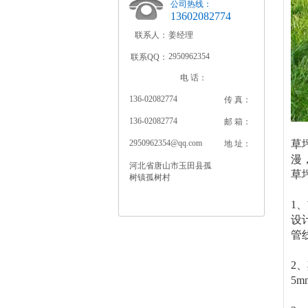
公司热线：
13602082774
联系人：
姜经理
2950962354
联系QQ：
电 话：
136-02082774
传 真：
136-02082774
邮 箱：
2950962354@qq.com
草
地 址：
漫
河北省唐山市玉田县孤
草
树镇孤树村
1
设
管
2
5