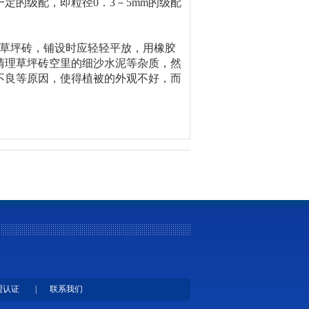
定的级配，即粒径0．3－5mm的级配
设草坪砖，铺设时应轻轻平放，用橡胶
清理草坪砖空里的细沙水泥等杂质，然
不良等原因，使得植被的外观不好，而
。
盟认证
|
联系我们