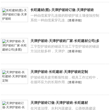
长旺建材(图)-天津护坡砖订做-天津护坡砖
一种由缆索穿孔连接的联锁护坡土壤侵蚀控制
系统一种由缆索穿孔连...
[查看详细]
天津护坡砖-天津护坡砖厂家-长旺建材公司(多
图)
工字型护坡砖的铺设方法工字型护坡砖的铺设
方法比较多样，天津护...
[查看详细]
天津护坡砖-长旺建材-天津护坡砖定制
护坡砖模具疲劳断裂性能，模具工作过程中，
在循环应力的长期作用...
[查看详细]
天津护坡砖订做-天津护坡砖-长旺建材
在河道治理、水利沟渠建设、公路铁路建设