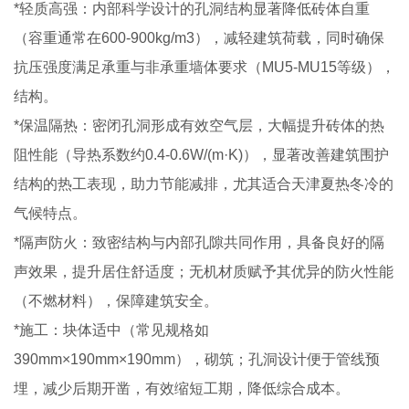
*轻质高强：内部科学设计的孔洞结构显著降低砖体自重
（容重通常在600-900kg/m3），减轻建筑荷载，同时确保
抗压强度满足承重与非承重墙体要求（MU5-MU15等级），
结构。
*保温隔热：密闭孔洞形成有效空气层，大幅提升砖体的热
阻性能（导热系数约0.4-0.6W/(m·K)），显著改善建筑围护
结构的热工表现，助力节能减排，尤其适合天津夏热冬冷的
气候特点。
*隔声防火：致密结构与内部孔隙共同作用，具备良好的隔
声效果，提升居住舒适度；无机材质赋予其优异的防火性能
（不燃材料），保障建筑安全。
*施工：块体适中（常见规格如
390mm×190mm×190mm），砌筑；孔洞设计便于管线预
埋，减少后期开凿，有效缩短工期，降低综合成本。