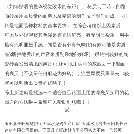
（如铺贴后的整体视觉效果的差距）。-材质与工艺：的路
面砖采用高质量的面料以及精湛的制作技术制作而成。（面
料是地面装饰材料的基本要求）.在综合考虑以上因素后，
可以从外观观察其色泽是否光洁鲜亮、有无明显杂质，用手
掂有无明显压手感；闻是否有刺鼻气味(如有则可能是劣质
品);听摔地发出的声音来辨别质地的好坏(一般烧制较好的陶
瓷砖会发出清脆的声音)；还可以用尖利的东西划一下釉面
的表层（不会留任何痕迹为好砖）；注意厚度及重量去比较
就可以判断出质量的优略了！
综上所述就是挑选一个适合自己路面上用的漂亮又实用的花
岗岩的方法啦～希望可以帮助到您哦！！
玉田县长旺建材(图)-天津水泥砖生产厂家-天津水泥砖由玉田县长旺
建材有限公司提供。玉田县长旺建材有限公司实力不俗，信誉可