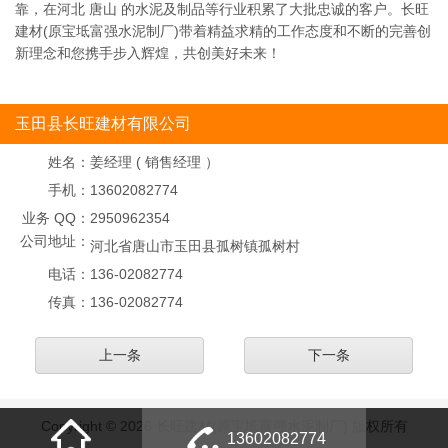
靠，在河北 唐山 的水泥及制品等行业积累了大批忠诚的客户。长旺
建材(原宝坻富强水泥制厂)带着精益求精的工作态度和不断的完善创
新理念和您携手步入辉煌，共创美好未来！
玉田县长旺建材有限公司
姓名：
姜经理 ( 销售经理 ）
手机：
13602082774
业务 QQ：
2950962354
公司地址：
河北省唐山市玉田县孤树镇孤树村
电话：
136-02082774
传真：
136-02082774
上一条
下一条
Copyright © 2026 长旺建材(原宝坻富强水泥制厂) 版权所有
13602082774