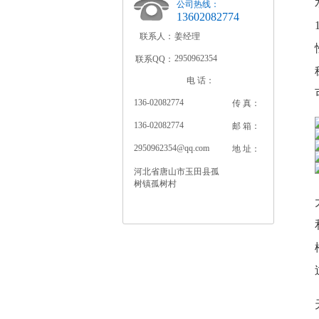
公司热线：
13602082774
联系人：
姜经理
2950962354
联系QQ：
电 话：
136-02082774
传 真：
136-02082774
邮 箱：
2950962354@qq.com
地 址：
河北省唐山市玉田县孤
树镇孤树村