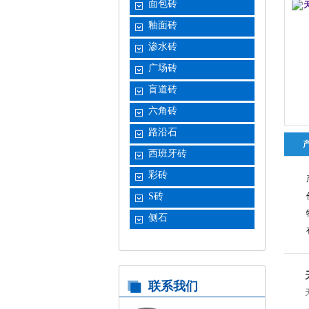
面包砖
釉面砖
渗水砖
广场砖
盲道砖
六角砖
路沿石
西班牙砖
彩砖
S砖
侧石
联系我们