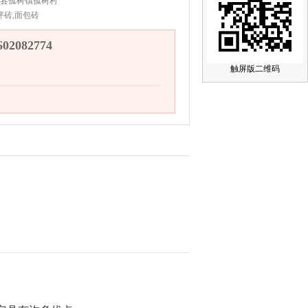
县孤树镇孤树村
坪砖,面包砖
2082774
触屏版二维码