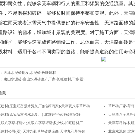
度和耐久性，能够承受车辆和行人的重压和频繁的交通流量。其
性，不易磨损和破碎，能够长时间保持平整和美观。此外，天津
够在雨天或者冰雪天气中提供更好的行车安全性。天津路面砖的
道路设计的需求，增加城市景观的美观度。对于施工方面，天津
和维护，能够快速完成道路铺设工作。总体而言，天津路面砖是
设材料，适用于各种不同类型的道路，能够提高道路的使用寿命
：
天津水泥砖批发,水泥砖,长旺建材
：
唐山水泥砖-唐山水泥砖生产厂家-长旺建材厂(多图)
信息
旺建材(原宝坻富强水泥制厂)(推荐商家)-天津双八字草坪砖
草坪砖厂家-草坪
家
旺建材(原宝坻富强水泥制厂)-北京井字草坪砖哪家好
天津单八字草坪
京双八字草坪砖-北京双八字草坪砖多少钱-长旺建材厂
天津草坪砖-长旺
旺建材公司(图)-天津九孔草坪砖供应商-天津九孔草坪砖
北京水泥砖-北京