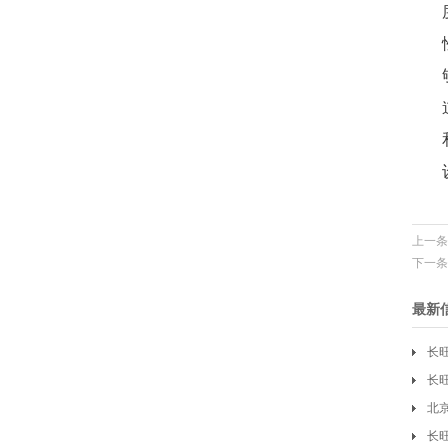
上一条
下一条
最新
长
厂
长
北
长