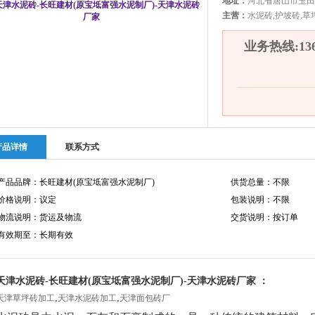
地址：
河北省唐山市玉田
主营：
水泥砖,护坡砖,草
业务热线:1360
产品详情
联系方式
产品品牌：长旺建材(原宝坻富强水泥制厂)
供货总量：不限
价格说明：议定
包装说明：不限
物流说明：货运及物流
交货说明：按订单
有效期至：长期有效
天津水泥砖-长旺建材(原宝坻富强水泥制厂)-天津水泥砖厂家 ：
,
,
天津草坪砖加工
天津水泥砖加工
天津面包砖厂