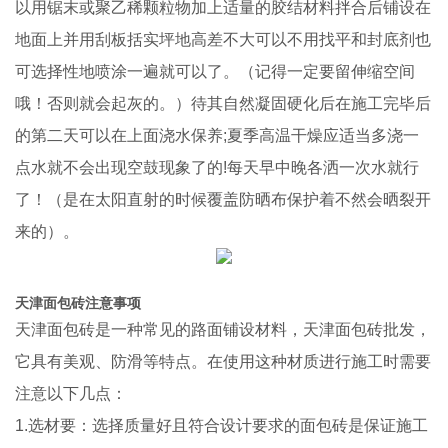
以用锯末或聚乙稀颗粒物加上适量的胶结材料拌合后铺设在
地面上并用刮板括实坪地高差不大可以不用找平和封底剂也
可选择性地喷涂一遍就可以了。（记得一定要留伸缩空间
哦！否则就会起灰的。）待其自然凝固硬化后在施工完毕后
的第二天可以在上面浇水保养;夏季高温干燥应适当多浇一
点水就不会出现空鼓现象了的!每天早中晚各洒一次水就行
了！（是在太阳直射的时候覆盖防晒布保护着不然会晒裂开
来的）。
天津面包砖注意事项
天津面包砖是一种常见的路面铺设材料，天津面包砖批发，
它具有美观、防滑等特点。在使用这种材质进行施工时需要
注意以下几点：
1.选材要：选择质量好且符合设计要求的面包砖是保证施工