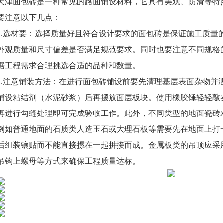
天津面包砖是一种常见的路面铺设材料，它具有美观、防滑等特
要注意以下几点：
1.选材要：选择质量好且符合设计要求的面包砖是保证施工质量
外观质量和尺寸偏差是否满足规范要求。同时也要注意不同规格
据工程需求合理挑选合适的品种和数量。
2.注意铺装方法：在进行面包砖铺设前要先清理基层表面杂物并
铺设粘结剂（水泥砂浆）后再摆放面层板块。使用橡胶锤轻轻敲
再进行勾缝处理即可完成验收工作。此外，不同类型的地面瓷砖
例如普通地面的石质类人造玉石或大理石板等需要先在地面上打
后组装镶贴而不能直接摞在一起拼接而成。金属板类的吊顶应采
吊钩上螺母等方式来确保工程质量达标。