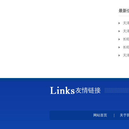
最新
天
天
长
长
天
友情链接
网站首页
|
关于