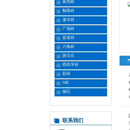
面包砖
釉面砖
渗水砖
广场砖
盲道砖
六角砖
路沿石
西班牙砖
彩砖
S砖
侧石
联系我们