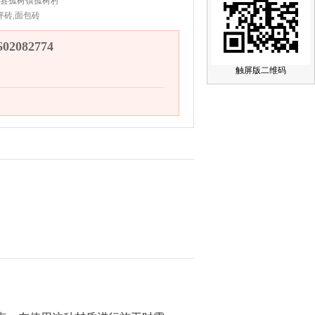
县孤树镇孤树村
坪砖,面包砖
2082774
触屏版二维码