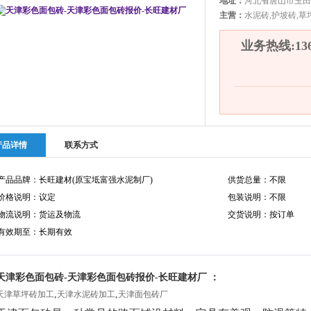
地址：
河北省唐山市玉田
主营：
水泥砖,护坡砖,草
业务热线:1360
产品详情
联系方式
产品品牌：长旺建材(原宝坻富强水泥制厂)
供货总量：不限
价格说明：议定
包装说明：不限
物流说明：货运及物流
交货说明：按订单
有效期至：长期有效
天津彩色面包砖-天津彩色面包砖报价-长旺建材厂 ：
,
,
天津草坪砖加工
天津水泥砖加工
天津面包砖厂