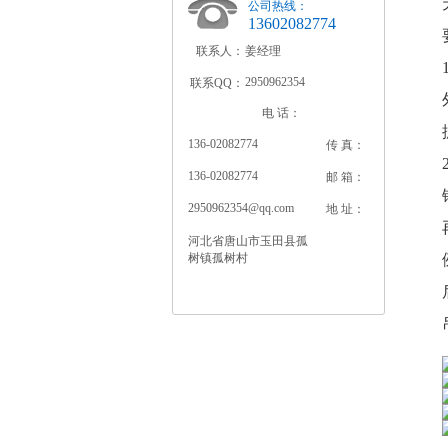
公司热线：
13602082774
联系人：
姜经理
2950962354
联系QQ：
电 话：
136-02082774
传 真：
136-02082774
邮 箱：
2950962354@qq.com
地 址：
河北省唐山市玉田县孤
树镇孤树村