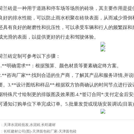
荷兰砖是一种用于道路和停车场等场所的砖块，其主要作用是提
良好的排水性能，可以防止雨水积聚在砖块表面，从而减少滑倒
还具有良好的耐磨性和抗压性，可以承受车辆和行人的频繁踩和
成光滑的表面，以提供更好的行走和驾驶体验。
荷兰砖定制可参考以下步骤：
1.**明确需求**：根据预算、颜色材质等要素确定终方案。
2.**咨询厂家**:找到合适的生产商，了解其产品和服务详情,
要。3.**设计图纸和样品**:根据双方协商确认的时间节点进行
据特殊尺寸绘制更的排版图及效果图.4.*签订合同*:支付定金
可通知订购单位下单完成订单。5.批量发货或现场安装调试(目装)
：
天津水泥砖批发,水泥砖,长旺建材
：
长旺建材公司(图)-天津面包砖厂家-天津面包砖