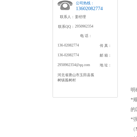
公司热线：
13602082774
联系人：
姜经理
2950962354
联系QQ：
电 话：
136-02082774
传 真：
136-02082774
邮 箱：
2950962354@qq.com
地 址：
河北省唐山市玉田县孤
树镇孤树村
明
*
的
*
（