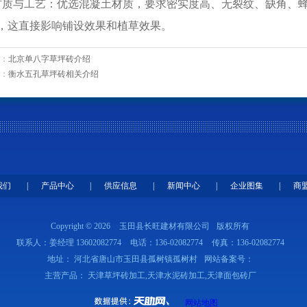
材质与工艺：优选混凝土材质，要求密实度高、无裂纹、缺角、
，这直接影响铺设效果和植草效果。
：
北京单八字草坪砖介绍
：
衡水五孔草坪砖相关介绍
我们
|
产品中心
|
供应信息
|
新闻中心
|
企业图集
|
商
Copyright © 2026
玉田县长旺建材有限公司
版权所有
联系人：姜经理 13602082774
电话：136-02082774
传真：136-02082774
地址： 河北省唐山市玉田县孤树镇孤树村
网站备案号：
主营产品： 天津草坪砖加工,天津水泥砖加工,天津面包砖厂
网站地图