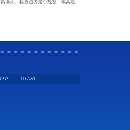
蜂窝麻面。检查边缘是否规整，模具是
盟认证
|
联系我们