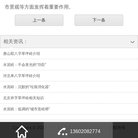
市景观等方面发挥着重要作用。
上一条
下一条
相关资讯：
唐山双八字草坪砖介绍
水泥砖：不会发光的“功臣”
河北单八字草坪砖介绍
水泥砖：沉默的“垃圾消化器”
北京井字草坪砖相关知识
水泥砖：低调的“城市造砖师”
Copyright © 2026 长旺建材(原宝坻富强水泥制厂) 版权所有
13602082774